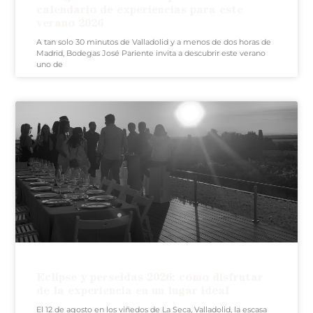
calendario de experiencias para este
verano 2026
A tan solo 30 minutos de Valladolid y a menos de dos horas de
Madrid, Bodegas José Pariente invita a descubrir este verano
uno de
Eclipse y perseidas 2026: cómo disfrutar
de la experiencia en un lugar ideal
El 12 de agosto en los viñedos de La Seca, Valladolid, la escasa