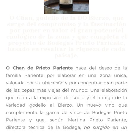
O Chan, godello de la DO Bierzo, que
surge del compromiso y la fascinación
por poner en valor el gran potencial
enológico de la zona y que completa el
proyecto de Bodegas Prieto Pariente,
basado en resaltar la riqueza de cada
paisaje.
O Chan de Prieto Pariente
nace del deseo de la
familia Pariente por elaborar en una zona única,
valorada por su ubicación y por concentrar gran parte
de las cepas más viejas del mundo. Una elaboración
que retrata la expresión del suelo y el arraigo de la
variedad godello al Bierzo. Un nuevo vino que
complementa la gama de vinos de
Bodegas Prieto
Pariente
y que, según Martina Prieto Pariente,
directora técnica de la Bodega,
ha surgido en un