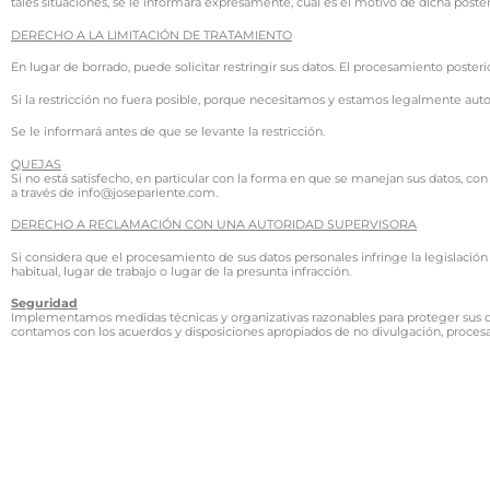
tales situaciones, se le informará expresamente, cuál es el motivo de dicha poster
DERECHO A LA LIMITACIÓN DE TRATAMIENTO
En lugar de borrado, puede solicitar restringir sus datos. El procesamiento poste
Si la restricción no fuera posible, porque necesitamos y estamos legalmente auto
Se le informará antes de que se levante la restricción.
QUEJAS
Si no está satisfecho, en particular con la forma en que se manejan sus datos, c
a través de info@josepariente.com.
DERECHO A RECLAMACIÓN CON UNA AUTORIDAD SUPERVISORA
Si considera que el procesamiento de sus datos personales infringe la legislación
habitual, lugar de trabajo o lugar de la presunta infracción.
Seguridad
Implementamos medidas técnicas y organizativas razonables para proteger sus d
contamos con los acuerdos y disposiciones apropiados de no divulgación, proces