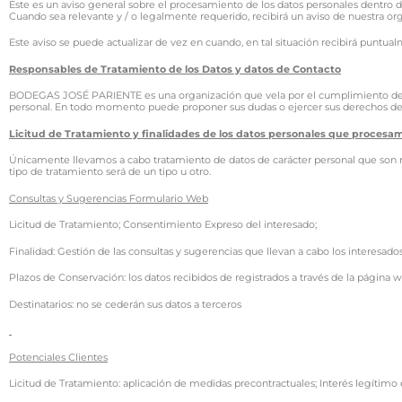
Este es un aviso general sobre el procesamiento de los datos personales dentr
Cuando sea relevante y / o legalmente requerido, recibirá un aviso de nuestra o
Este aviso se puede actualizar de vez en cuando, en tal situación recibirá puntu
Responsables de Tratamiento de los Datos y datos de Contacto
BODEGAS JOSÉ PARIENTE es una organización que vela por el cumplimiento de la
personal. En todo momento puede proponer sus dudas o ejercer sus derechos de 
Licitud de Tratamiento y finalidades de los datos personales que procesa
Únicamente llevamos a cabo tratamiento de datos de carácter personal que son n
tipo de tratamiento será de un tipo u otro.
Consultas y Sugerencias Formulario Web
Licitud de Tratamiento; Consentimiento Expreso del interesado;
Finalidad: Gestión de las consultas y sugerencias que llevan a cabo los interesados
Plazos de Conservación: los datos recibidos de registrados a través de la página
Destinatarios: no se cederán sus datos a terceros
Potenciales Clientes
Licitud de Tratamiento: aplicación de medidas precontractuales; Interés legítimo 