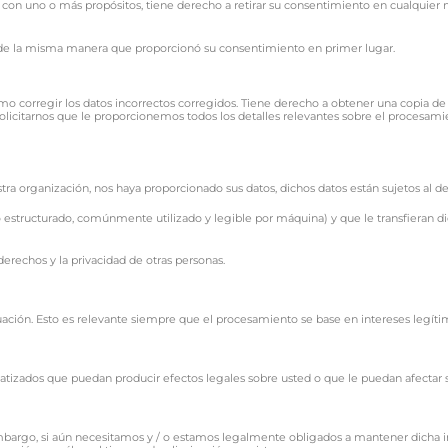
con uno o más propósitos, tiene derecho a retirar su consentimiento en cualquier
 de la misma manera que proporcionó su consentimiento en primer lugar.
mo corregir los datos incorrectos corregidos. Tiene derecho a obtener una copia d
solicitarnos que le proporcionemos todos los detalles relevantes sobre el procesami
a organización, nos haya proporcionado sus datos, dichos datos están sujetos al de
to estructurado, comúnmente utilizado y legible por máquina) y que le transfieran d
erechos y la privacidad de otras personas.
ación. Esto es relevante siempre que el procesamiento se base en intereses legíti
zados que puedan producir efectos legales sobre usted o que le puedan afectar s
embargo, si aún necesitamos y / o estamos legalmente obligados a mantener dicha 