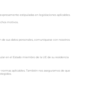
 expresamente estipuladas en legislaciones aplicables.
ichos motivos.
ión de sus datos personales, comuníquese con nosotros
icular en el Estado miembro de la UE de su residencia
s y normas aplicables. También nos aseguramos de que
otegidos.