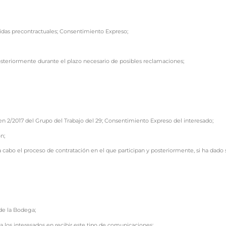
idas precontractuales; Consentimiento Expreso;
osteriormente durante el plazo necesario de posibles reclamaciones;
en 2/2017 del Grupo del Trabajo del 29; Consentimiento Expreso del interesado;
n;
a cabo el proceso de contratación en el que participan y posteriormente, si ha dado
de la Bodega;
 los interesados en recibir este tipo de comunicaciones;