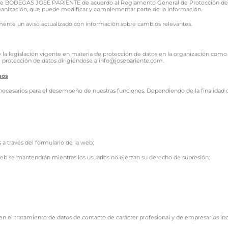
o de BODEGAS JOSÉ PARIENTE de acuerdo al Reglamento General de Protección de Dat
rganización, que puede modificar y complementar parte de la información.
almente un aviso actualizado con información sobre cambios relevantes.
 legislación vigente en materia de protección de datos en la organización como 
protección de datos dirigiéndose a info@josepariente.com.
mos
ecesarios para el desempeño de nuestras funciones. Dependiendo de la finalidad c
 a través del formulario de la web;
 web se mantendrán mientras los usuarios no ejerzan su derecho de supresión;
en el tratamiento de datos de contacto de carácter profesional y de empresarios ind