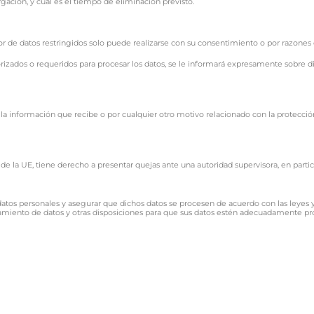
gación, y cuál es el tiempo de eliminación previsto.
rior de datos restringidos solo puede realizarse con su consentimiento o por razones
rizados o requeridos para procesar los datos, se le informará expresamente sobre d
on la información que recibe o por cualquier otro motivo relacionado con la protecc
 de la UE, tiene derecho a presentar quejas ante una autoridad supervisora, en part
atos personales y asegurar que dichos datos se procesen de acuerdo con las leye
amiento de datos y otras disposiciones para que sus datos estén adecuadamente pr