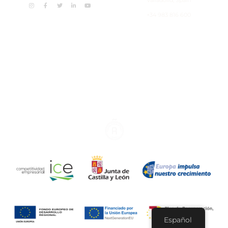
+34 983 816 600
Español