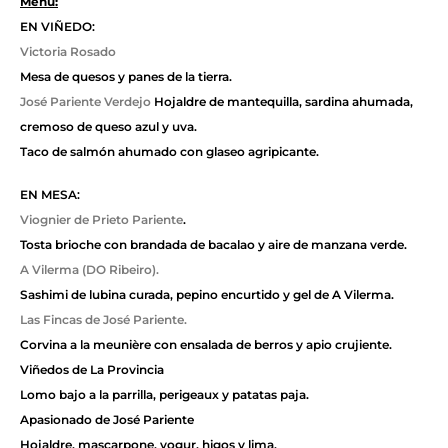
Menú:
EN VIÑEDO:
Victoria Rosado
Mesa de quesos y panes de la tierra.
José Pariente Verdejo
Hojaldre de mantequilla, sardina ahumada,
cremoso de queso azul y uva.
Taco de salmón ahumado con glaseo agripicante.
EN MESA:
Viognier de Prieto Pariente
.
Tosta brioche con brandada de bacalao y aire de manzana verde.
A Vilerma (DO Ribeiro).
Sashimi de lubina curada, pepino encurtido y gel de A Vilerma.
Las Fincas de José Pariente.
Corvina a la meunière con ensalada de berros y apio crujiente.
Viñedos de La Provincia
Lomo bajo a la parrilla, perigeaux y patatas paja.
Apasionado de José Pariente
Hojaldre, mascarpone, yogur, higos y lima.