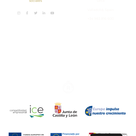
sociales
Seca
Valladolid, Spain
+34 983 816 600